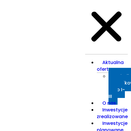
Aktualna
oferta
Osiedl
Borowik
etap I-
III
O nas
Inwestycje
zrealizowane
Inwestycje
planowane