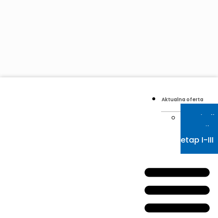
Aktualna oferta
Osiedl
Borowik
etap I-III